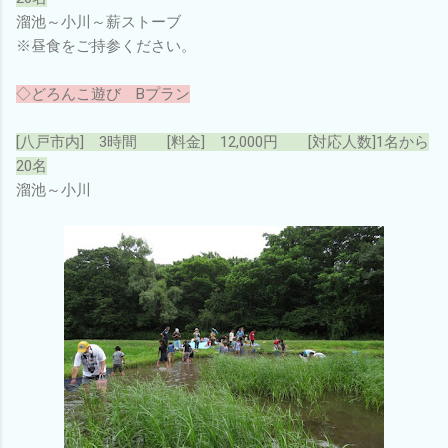
溜池～小川～薪ストーブ
※昼食をご持参ください。
◇どろんこ遊び Bプラン
[八戸市内] 3時間 [料金] 12,000円 [対応人数]1名から
20名
溜池～小川