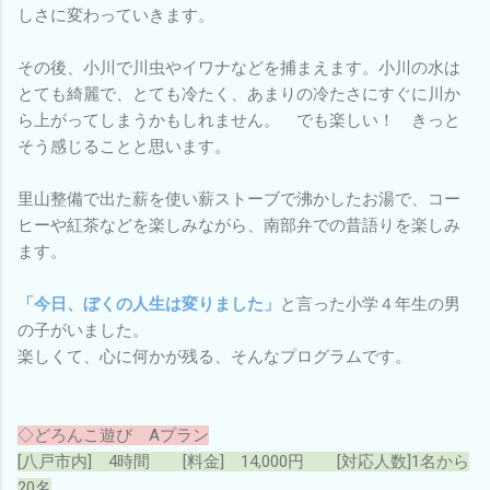
しさに変わっていきます。
その後、小川で川虫やイワナなどを捕まえます。小川の水は
とても綺麗で、とても冷たく、あまりの冷たさにすぐに川か
ら上がってしまうかもしれません。 でも楽しい！ きっと
そう感じることと思います。
里山整備で出た薪を使い薪ストーブで沸かしたお湯で、コー
ヒーや紅茶などを楽しみながら、南部弁での昔語りを楽しみ
ます。
「今日、ぼくの人生は変りました」
と言った小学４年生の男
の子がいました。
楽しくて、心に何かが残る、そんなプログラムです。
◇どろんこ遊び Aプラン
[八戸市内] 4時間 [料金] 14,000円 [対応人数]1名から
20名