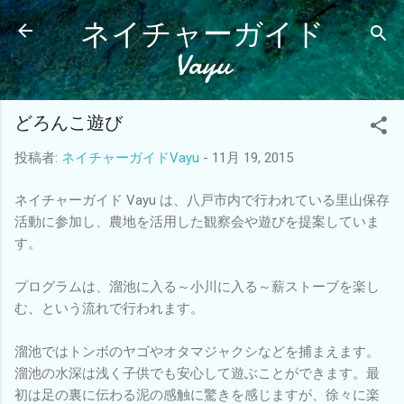
ネイチャーガイド
スキップしてメイン コンテンツに移動
Vayu
どろんこ遊び
投稿者:
ネイチャーガイドVayu
-
11月 19, 2015
ネイチャーガイド Vayu は、八戸市内で行われている里山保存
活動に参加し、農地を活用した観察会や遊びを提案していま
す。
プログラムは、溜池に入る～小川に入る～薪ストーブを楽し
む、という流れで行われます。
溜池ではトンボのヤゴやオタマジャクシなどを捕まえます。
溜池の水深は浅く子供でも安心して遊ぶことができます。最
初は足の裏に伝わる泥の感触に驚きを感じますが、徐々に楽