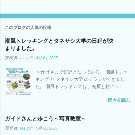
このブログの人気の投稿
潮風トレッキングとタネサシ大学の日程が決
まりました。
投稿者:
sea gull
-
6月 04, 2025
おかげさまで好評となっている、 潮風トレッ
キング と タネサシ大学 のチラシができまし
た。 潮風トレッキング は、初夏と秋にみちの
く潮風トレールのコースを2時間ほどトレッキ
続きを読む
ングします。お散歩感覚でジオとお花を満喫
できると思います。 タネサシ大学 は、1つの
テーマを深く掘り下げる学びの2時間コースで
ガイドさんと歩こう～写真教室～
す。一箇所をゆっくりと巡りながら観察する
投稿者:
sea gull
-
5月 08, 2025
イメージです。 どちらも「目から鱗が落ち