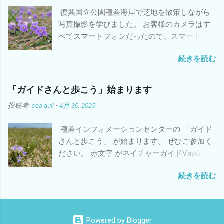
る」体験ができると思いますので、是非、ご
復興国立公園種差海岸で芝地を散策しながら
参加ください。 潮風アウトドアガイド協会_潮
写真撮影を学びました。 お客様のカメラはす
風トレッキング_タネサシ大学.pdf
べてスマートフォンだったので、スマートフ
ォンカメラ教室になりました。 モニターにガ
続きを読む
イドラインを表示するだけでワンランク上の
写真になります。 この写真もスマートフォン
で撮影しました。 #種差海岸,#ネイチャーガイ
「ガイドさんと歩こう」始まります
ドVayu,#アドベンチャートラベル
投稿者:
sea gull
-
4月 30, 2025
種差インフォメーションセンターの 「ガイド
さんと歩こう」 が始まります。 ぜひご参加く
ださい。 赤文字 がネイチャーガイドVayuの担
当です。 【５月】 3日 (土・祝)・4日(日)・5日
続きを読む
(月・祝)・ 6日 (火・祝)・ 11日 （日）・25日
（日） 【６月】 1日(日)・ 7日 (土)・8日(日)・
14日(土)・15日(日)・21日(土)・22日（日）・
28日 （土）・29日(日) 【9月】 7日(日)・14日
Powered by Blogger